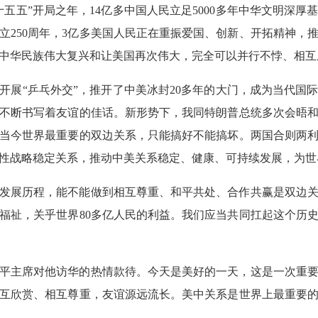
十五五”开局之年，14亿多中国人民立足5000多年中华文明深
立250周年，3亿多美国人民正在重振爱国、创新、开拓精神，
中华民族伟大复兴和让美国再次伟大，完全可以并行不悖、相互
美开展“乒乓外交”，推开了中美冰封20多年的大门，成为当代国
不断书写着友谊的佳话。新形势下，我同特朗普总统多次会晤
当今世界最重要的双边关系，只能搞好不能搞坏。两国合则两
性战略稳定关系，推动中美关系稳定、健康、可持续发展，为世
发展历程，能不能做到相互尊重、和平共处、合作共赢是双边
的福祉，关乎世界80多亿人民的利益。我们应当共同扛起这个历
平主席对他访华的热情款待。今天是美好的一天，这是一次重
互欣赏、相互尊重，友谊源远流长。美中关系是世界上最重要