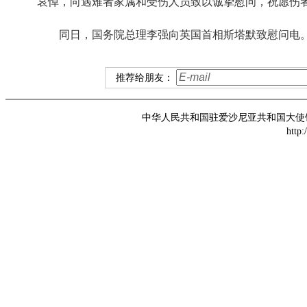
哀悼，向遇难者家属和受伤人员致以诚挚慰问，祝愿伤
同日，国务院总理李强向英国首相斯塔默致慰问电
推荐给朋友：
中华人民共和国驻爱沙尼亚共和国大使馆 版权所
http: