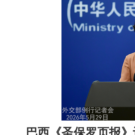
巴西《圣保罗页报》