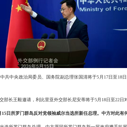
中共中央政治局委员、国务院副总理张国清将于5月17日至18
交部长王毅邀请，利比里亚外交部长尼安蒂将于5月18日至22日
月15日所罗门群岛反对党领袖威尔当选所新任总理。中方对此有
当选所罗门群岛总理。中方愿同所罗门群岛新一届政府携手拓